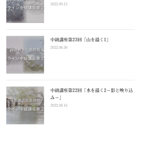
2022.09.15
中級講座第23回「山を描く1」
2022.08.30
中級講座第22回「水を描く2−影と映り込
み−」
2022.08.16